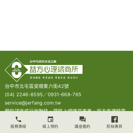
台中市北屯區安順東六街42號
(04) 2246-8595
／
0931-668-765
service@jerfang.com.tw
預約諮商或行政聯絡，隨時上網
填寫表單
，所方會適時電
話連絡。
服務專線
線上預約
講座邀約
粉絲專頁
與所方電話聯絡：請在週間（一到五）的中午12~2點間來