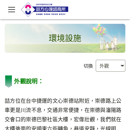
環境設施
切換
外觀說明：
喆方位在台中捷運的文心崇德站附近，崇德路上公
車更是川流不息，交通非常便捷，在崇德與瀋陽路
交會口的崇德巴黎社區大樓，宏偉壯觀，我們就在
大樓後面的安順東六街轉角，巷道安靜，光線明