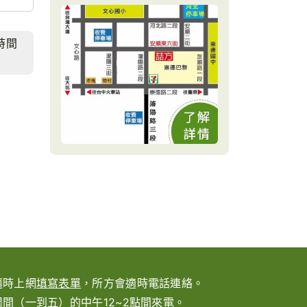
時間
隨時上網
填寫表單
，所方會適時電話連絡。
間（一到五）的中午12~2點間來電。