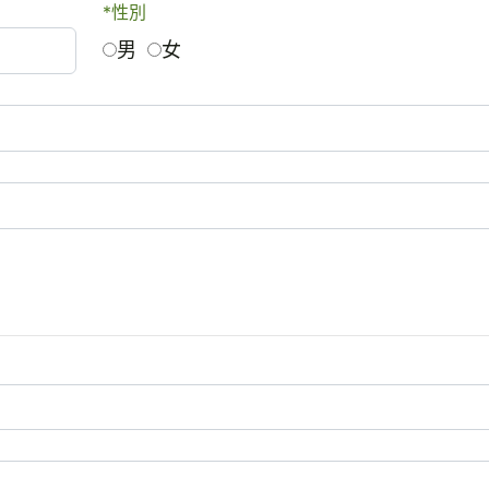
*性別
男
女