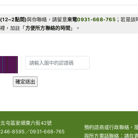
(12~2點間)
與你聯絡，請留意
來電
0931-668-765
；若是該
裡，加註「
方便所方聯絡的時間
」。
北屯區安順東六街42號
預約諮商或行政聯絡，
2246-8595
／
0931-668-765
與所方電話聯絡：請在週