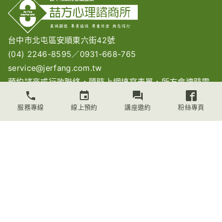
台中市北屯區安順東六街42號
(04) 2246-8595
／
0931-668-765
service@jerfang.com.tw
預約諮商或行政聯絡，隨時上網
填寫表單
，所方會適時電
話連絡。
服務專線
線上預約
講座邀約
粉絲專頁
與所方電話聯絡：請在週間（一到五）的中午12~2點間來
電。
關於喆方
諮商時間與收費
最新訊息
資訊文章
服務項目
所長資歷
聯絡我們
喆方心理諮商所© 2025 All Rights Reserved