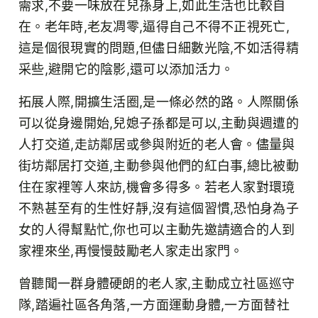
需求,不要一味放在兒孫身上,如此生活也比較自
在。老年時,老友凋零,逼得自己不得不正視死亡,
這是個很現實的問題,但儘日細數光陰,不如活得精
采些,避開它的陰影,還可以添加活力。
拓展人際,開擴生活圈,是一條必然的路。人際關係
可以從身邊開始,兒媳子孫都是可以,主動與週遭的
人打交道,走訪鄰居或參與附近的老人會。儘量與
街坊鄰居打交道,主動參與他們的紅白事,總比被動
住在家裡等人來訪,機會多得多。若老人家對環璄
不熟甚至有的生性好靜,沒有這個習慣,恐怕身為子
女的人得幫點忙,你也可以主動先邀請適合的人到
家裡來坐,再慢慢鼓勵老人家走出家門。
曾聽聞一群身體硬朗的老人家,主動成立社區巡守
隊,踏遍社區各角落,一方面運動身體,一方面替社