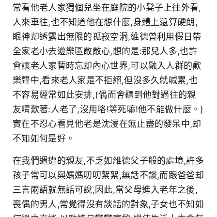
常看他老人家獨個兒坐在庭院的小凳子上往外看,
人來車往,也不知道他在想什麼,身體上還算硬朗,
眼神却透露出無限的孤寂空洞,維德曾利用假日帶
全家老小去遊樂區散散心,想的是:那兒人多,也許
會讓老人家暫時忘却內心世界,可以融入人群的歡
樂聲中,看來老人家是不拒絕,但沒多久就喊累,也
不容易經常如此安排,(偶而會聽到他對過往的親
友喟歎著:人老了,沒用咯!等死嘛!他不能做什麼。)
實在不忍心看見他老是沈浸在無止盡的發呆中,却
不知如何是好。
在我們週遭的親友,不乏如維德父子般的處境,許多
孩子常可以與媽媽叨叨絮絮,無話不談,而跟爸爸却
三言兩語就無話可說,因此,當父母進入老年之後,
喪偶的男人,常覺得沒有談話的對象,子女也不知如