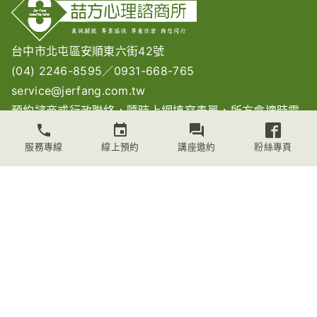
台中市北屯區安順東六街42號
(04) 2246-8595
／
0931-668-765
service@jerfang.com.tw
預約諮商或行政聯絡，隨時上網
填寫表單
，所方會適時電
話連絡。
服務專線
線上預約
講座邀約
粉絲專頁
與所方電話聯絡：請在週間（一到五）的中午12~2點間來
電。
關於喆方
諮商時間與收費
最新訊息
資訊文章
服務項目
所長資歷
聯絡我們
喆方心理諮商所© 2025 All Rights Reserved