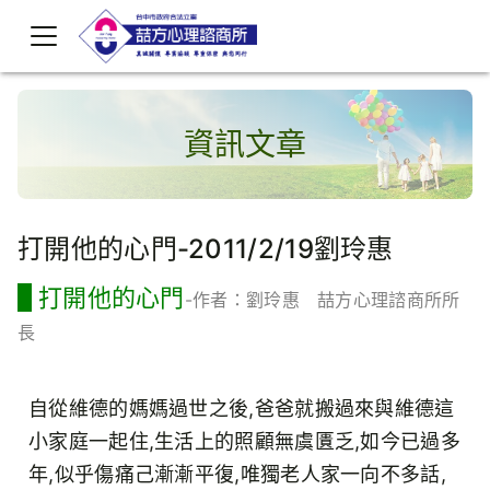
資訊文章
打開他的心門-2011/2/19劉玲惠
打開他的心門
-作者：劉玲惠 喆方心理諮商所所
長
自從維德的媽媽過世之後,爸爸就搬過來與維德這
小家庭一起住,生活上的照顧無虞匱乏,如今已過多
年,似乎傷痛己漸漸平復,唯獨老人家一向不多話,