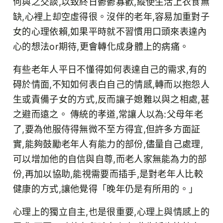
何與之交談,以致終日鬱鬱寡歡,縱使生活上衣食無
缺,心裡上却空虛得很。沒伴的老年,容易加重對子
女的心理依賴,如果平時就不習慣用口頭來表達內
心的想法or期待,更會轉化成身體上的病痛。
有些老年人平日不懂得如何表達自己的需求,有的
碍於情面,不知如何表白自己的情感,轉而以抱怨人
生或責備子女的方式,反而讓子媳難以與之相處,甚
之避而遠之。 傳統的孝道,常讓人以為:父母年老
了,要為他服侍得無微不至方得宜,但許多方面証
實,能夠鼓勵老年人有能力的部份,儘量自己處理,
可以增加他的自信與自尊,而老人家無能為力的部
份,再加以協助,能視需要而插手,是對老年人比較
健康的方式,讓他覺得「晚年仍是有所用的。」
心理上的獨立自主,也是很重要,心理上與情感上的