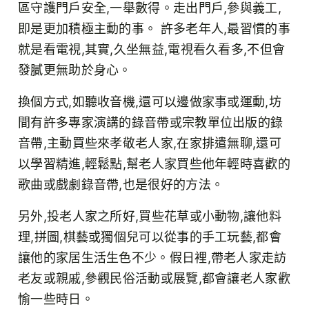
區守護門戶安全,一舉數得。走出門戶,參與義工,
即是更加積極主動的事。 許多老年人,最習慣的事
就是看電視,其實,久坐無益,電視看久看多,不但會
發膩更無助於身心。
換個方式,如聽收音機,還可以邊做家事或運動,坊
間有許多專家演講的錄音帶或宗教單位出版的錄
音帶,主動買些來孝敬老人家,在家排遣無聊,還可
以學習精進,輕鬆點,幫老人家買些他年輕時喜歡的
歌曲或戲劇錄音帶,也是很好的方法。
另外,投老人家之所好,買些花草或小動物,讓他料
理,拼圖,棋藝或獨個兒可以從事的手工玩藝,都會
讓他的家居生活生色不少。假日裡,帶老人家走訪
老友或親戚,參觀民俗活動或展覽,都會讓老人家歡
愉一些時日。